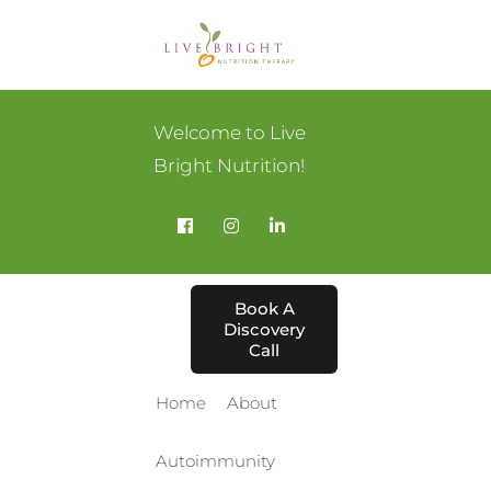
Welcome to Live
Bright Nutrition!
Book A
Discovery
Call
Home
About
Autoimmunity