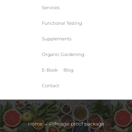
Services
Functional Testing
Supplements
Organic Gardening
E-Book
Blog
Contact
Home
Pilferage proof package